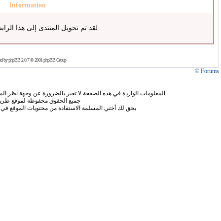
Information
لقد تم تحويل المنتدى إلى هذا الراب
ed by
phpBB
2.0.7 © 2001 phpBB Group
Forums ©
المعلومات الواردة في هذه الصفحة لا تعبر بالضرورة عن وجهة نظر الموق
جميع الحقوق محفوظة لموقع طريق
يحق لك أختي المسلمة الاستفادة من محتويات الموقع في 