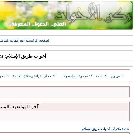
الصفحة الرئيسية
||
مع أمهات المؤمن
أخوات طريق الإسلام: Forums
س و ج
بحث
مجموعات العضوات
ادخلي لقراءة رسائلكِ الخاصة
دخو
آخر المواضيع بالمنت
قائمة منتديات أخوات طريق الإسلام