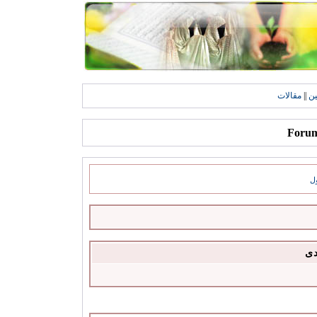
ين
||
مقالات
ل
دى