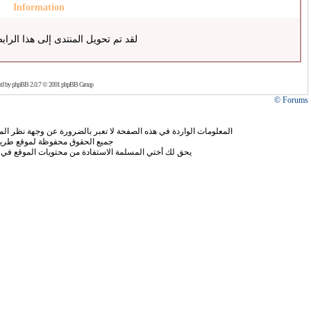
Information
لقد تم تحويل المنتدى إلى هذا الراب
ed by
phpBB
2.0.7 © 2001 phpBB Group
Forums ©
المعلومات الواردة في هذه الصفحة لا تعبر بالضرورة عن وجهة نظر الموق
جميع الحقوق محفوظة لموقع طريق
يحق لك أختي المسلمة الاستفادة من محتويات الموقع في 