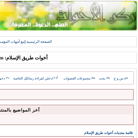
الصفحة الرئيسية
||
مع أمهات المؤمن
أخوات طريق الإسلام: Forums
س و ج
بحث
مجموعات العضوات
ادخلي لقراءة رسائلكِ الخاصة
دخو
آخر المواضيع بالمنت
قائمة منتديات أخوات طريق الإسلام