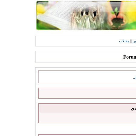
ين
||
مقالات
ل
دى