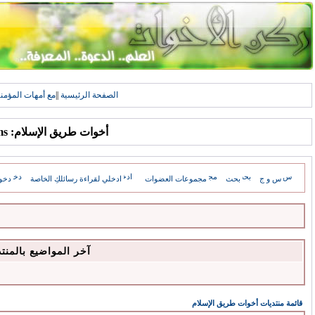
الصفحة الرئيسية
||
مع أمهات المؤمن
أخوات طريق الإسلام: Forums
س و ج
بحث
مجموعات العضوات
ادخلي لقراءة رسائلكِ الخاصة
دخو
آخر المواضيع بالمنت
قائمة منتديات أخوات طريق الإسلام