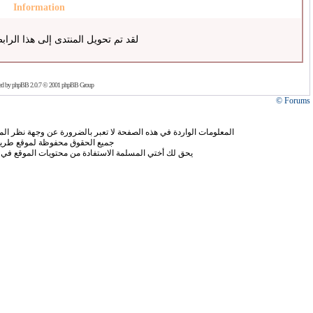
Information
لقد تم تحويل المنتدى إلى هذا الراب
ed by
phpBB
2.0.7 © 2001 phpBB Group
Forums ©
المعلومات الواردة في هذه الصفحة لا تعبر بالضرورة عن وجهة نظر الموق
جميع الحقوق محفوظة لموقع طريق
يحق لك أختي المسلمة الاستفادة من محتويات الموقع في 