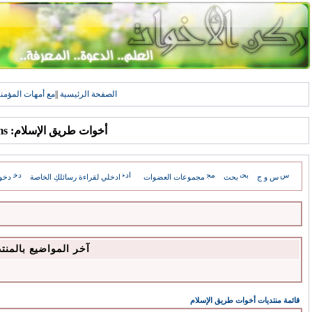
الصفحة الرئيسية
||
مع أمهات المؤمن
أخوات طريق الإسلام: Forums
س و ج
بحث
مجموعات العضوات
ادخلي لقراءة رسائلكِ الخاصة
دخو
آخر المواضيع بالمنت
قائمة منتديات أخوات طريق الإسلام