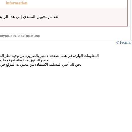
Information
لقد تم تحويل المنتدى إلى هذا الراب
ed by
phpBB
2.0.7 © 2001 phpBB Group
Forums ©
المعلومات الواردة في هذه الصفحة لا تعبر بالضرورة عن وجهة نظر الموق
جميع الحقوق محفوظة لموقع طريق
يحق لك أختي المسلمة الاستفادة من محتويات الموقع في 