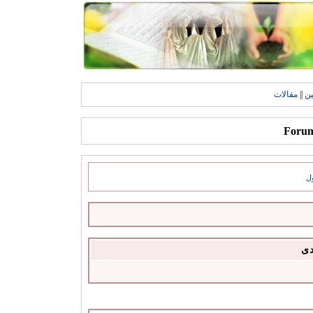
ين
||
مقالات
ل
دى