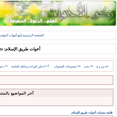
الصفحة الرئيسية
||
مع أمهات المؤمن
أخوات طريق الإسلام: Forums
س و ج
بحث
مجموعات العضوات
ادخلي لقراءة رسائلكِ الخاصة
دخو
آخر المواضيع بالمنت
قائمة منتديات أخوات طريق الإسلام