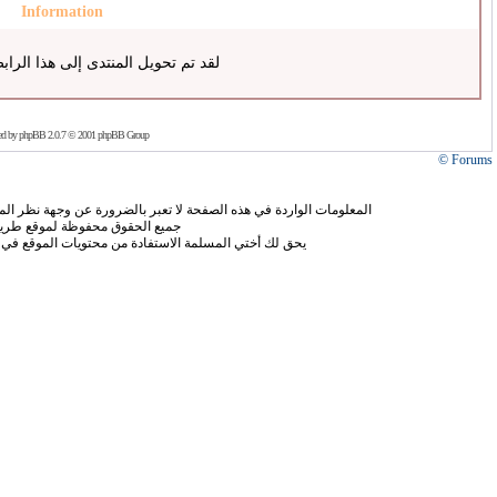
Information
لقد تم تحويل المنتدى إلى هذا الراب
ed by
phpBB
2.0.7 © 2001 phpBB Group
Forums ©
المعلومات الواردة في هذه الصفحة لا تعبر بالضرورة عن وجهة نظر الموق
جميع الحقوق محفوظة لموقع طريق
يحق لك أختي المسلمة الاستفادة من محتويات الموقع في 