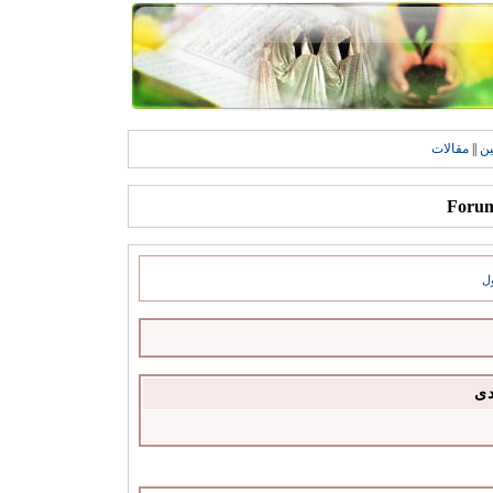
ين
||
مقالات
ل
دى