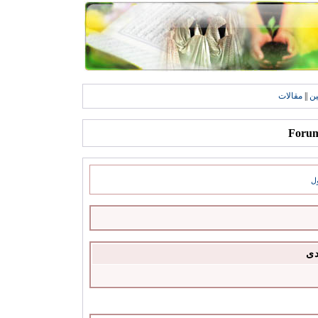
ين
||
مقالات
ل
دى