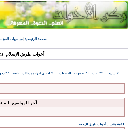
الصفحة الرئيسية
||
مع أمهات المؤمن
أخوات طريق الإسلام: Forums
س و ج
بحث
مجموعات العضوات
ادخلي لقراءة رسائلكِ الخاصة
دخو
آخر المواضيع بالمنت
قائمة منتديات أخوات طريق الإسلام