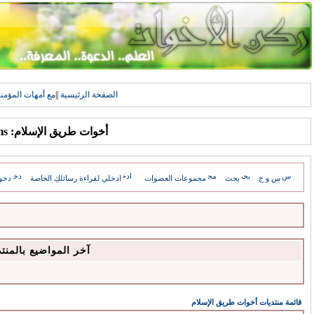
الصفحة الرئيسية
||
مع أمهات المؤمن
أخوات طريق الإسلام: Forums
س و ج
بحث
مجموعات العضوات
ادخلي لقراءة رسائلكِ الخاصة
دخو
آخر المواضيع بالمنت
قائمة منتديات أخوات طريق الإسلام