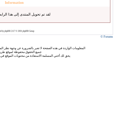
Information
لقد تم تحويل المنتدى إلى هذا الراب
ed by
phpBB
2.0.7 © 2001 phpBB Group
Forums ©
المعلومات الواردة في هذه الصفحة لا تعبر بالضرورة عن وجهة نظر الموق
جميع الحقوق محفوظة لموقع طريق
يحق لك أختي المسلمة الاستفادة من محتويات الموقع في 