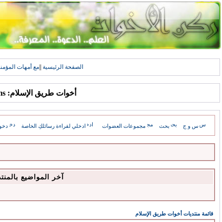
الصفحة الرئيسية
||
مع أمهات المؤمن
أخوات طريق الإسلام: Forums
س و ج
بحث
مجموعات العضوات
ادخلي لقراءة رسائلكِ الخاصة
دخو
آخر المواضيع بالمنت
قائمة منتديات أخوات طريق الإسلام