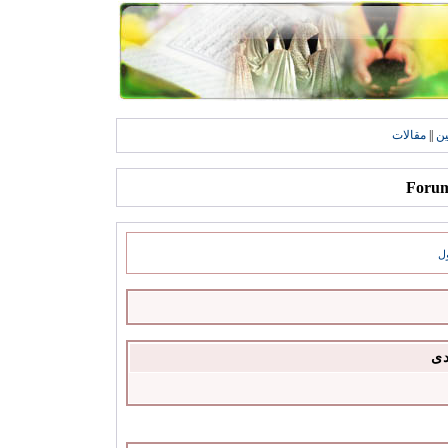
ين
||
مقالات
ل
دى