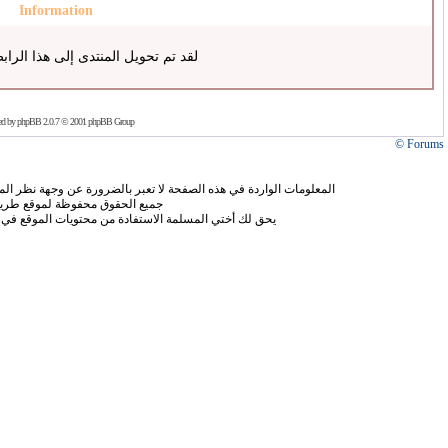
Information
لقد تم تحويل المنتدى إلى هذا الراب
ed by
phpBB
2.0.7 © 2001 phpBB Group
Forums ©
المعلومات الواردة في هذه الصفحة لا تعبر بالضرورة عن وجهة نظر الموق
جميع الحقوق محفوظة لموقع طريق
يحق لك أختي المسلمة الاستفادة من محتويات الموقع في 