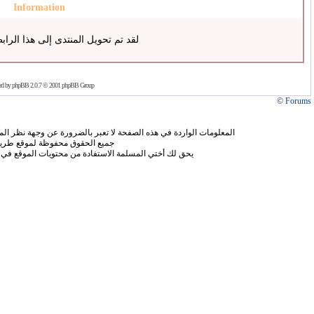
Information
لقد تم تحويل المنتدى إلى هذا الراب
ed by
phpBB
2.0.7 © 2001 phpBB Group
Forums ©
المعلومات الواردة في هذه الصفحة لا تعبر بالضرورة عن وجهة نظر الموق
جميع الحقوق محفوظة لموقع طريق
يحق لك أختي المسلمة الاستفادة من محتويات الموقع في 