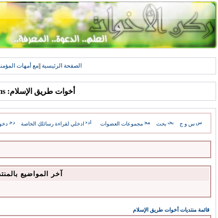
الصفحة الرئيسية
||
مع أمهات المؤمن
أخوات طريق الإسلام: Forums
س و ج
بحث
مجموعات العضوات
ادخلي لقراءة رسائلكِ الخاصة
دخو
آخر المواضيع بالمنت
قائمة منتديات أخوات طريق الإسلام