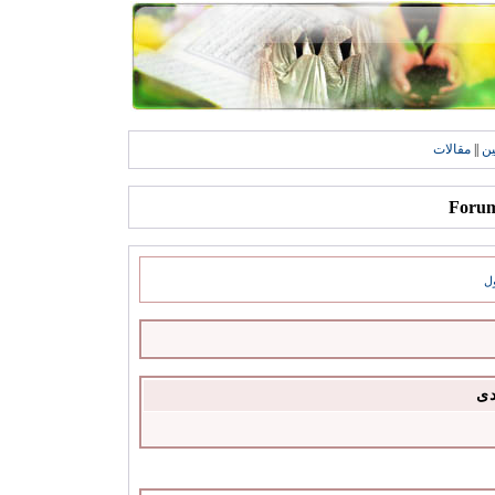
ين
||
مقالات
ل
دى