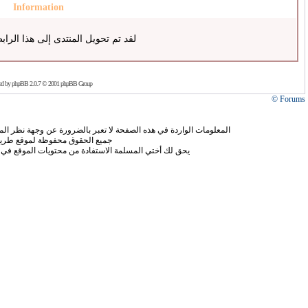
Information
لقد تم تحويل المنتدى إلى هذا الراب
ed by
phpBB
2.0.7 © 2001 phpBB Group
Forums ©
المعلومات الواردة في هذه الصفحة لا تعبر بالضرورة عن وجهة نظر الموق
جميع الحقوق محفوظة لموقع طريق
يحق لك أختي المسلمة الاستفادة من محتويات الموقع في 