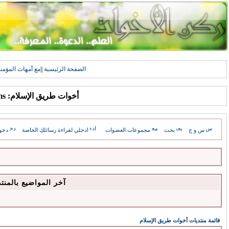
الصفحة الرئيسية
||
مع أمهات المؤمن
أخوات طريق الإسلام: Forums
س و ج
بحث
مجموعات العضوات
ادخلي لقراءة رسائلكِ الخاصة
دخو
آخر المواضيع بالمنت
قائمة منتديات أخوات طريق الإسلام