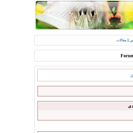
ين
||
مقالات
ل
دى