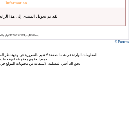
Information
لقد تم تحويل المنتدى إلى هذا الراب
ed by
phpBB
2.0.7 © 2001 phpBB Group
Forums ©
المعلومات الواردة في هذه الصفحة لا تعبر بالضرورة عن وجهة نظر الموق
جميع الحقوق محفوظة لموقع طريق
يحق لك أختي المسلمة الاستفادة من محتويات الموقع في 