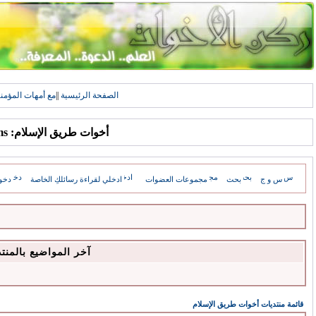
الصفحة الرئيسية
||
مع أمهات المؤمن
أخوات طريق الإسلام: Forums
س و ج
بحث
مجموعات العضوات
ادخلي لقراءة رسائلكِ الخاصة
دخو
آخر المواضيع بالمنت
قائمة منتديات أخوات طريق الإسلام