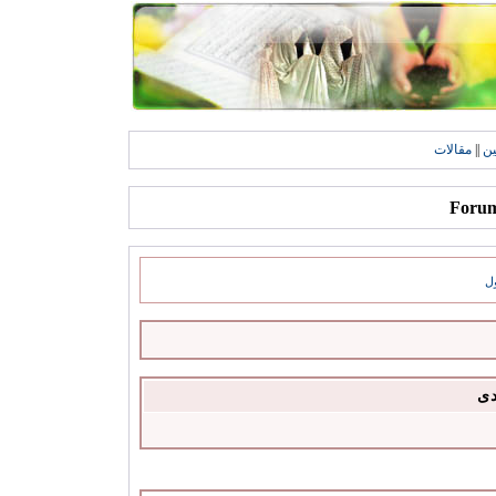
ين
||
مقالات
ل
دى