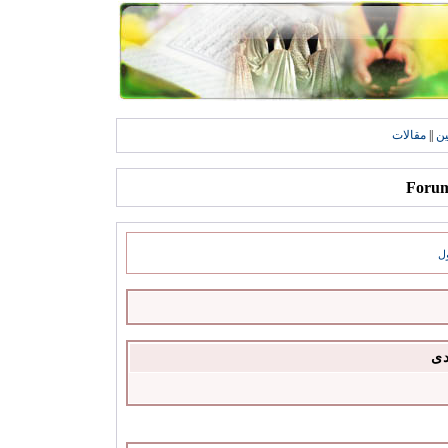
ين
||
مقالات
ل
دى