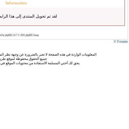
Information
لقد تم تحويل المنتدى إلى هذا الراب
ed by
phpBB
2.0.7 © 2001 phpBB Group
Forums ©
المعلومات الواردة في هذه الصفحة لا تعبر بالضرورة عن وجهة نظر الموق
جميع الحقوق محفوظة لموقع طريق
يحق لك أختي المسلمة الاستفادة من محتويات الموقع في 