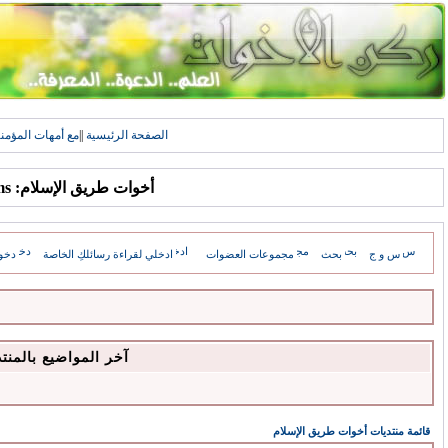
الصفحة الرئيسية
||
مع أمهات المؤمن
أخوات طريق الإسلام: Forums
س و ج
بحث
مجموعات العضوات
ادخلي لقراءة رسائلكِ الخاصة
دخو
آخر المواضيع بالمنت
قائمة منتديات أخوات طريق الإسلام