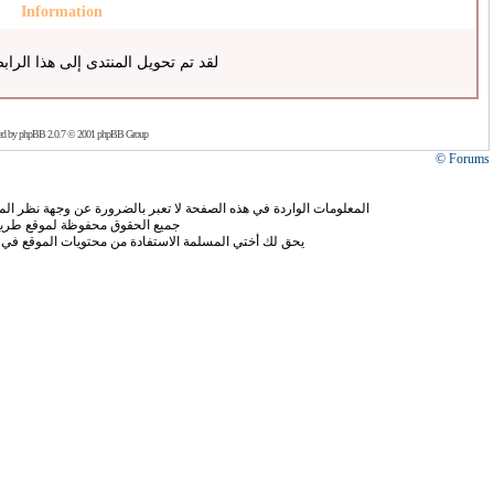
Information
لقد تم تحويل المنتدى إلى هذا الراب
ed by
phpBB
2.0.7 © 2001 phpBB Group
Forums ©
المعلومات الواردة في هذه الصفحة لا تعبر بالضرورة عن وجهة نظر الموق
جميع الحقوق محفوظة لموقع طريق
يحق لك أختي المسلمة الاستفادة من محتويات الموقع في 