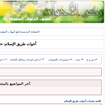
الصفحة الرئيسية
||
مع أمهات المؤمن
أخوات طريق الإسلام: Forums
س و ج
بحث
مجموعات العضوات
ادخلي لقراءة رسائلكِ الخاصة
دخو
آخر المواضيع بالمنت
قائمة منتديات أخوات طريق الإسلام