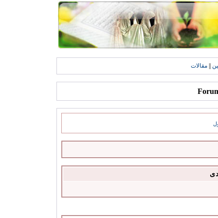
ين
||
مقالات
ل
دى