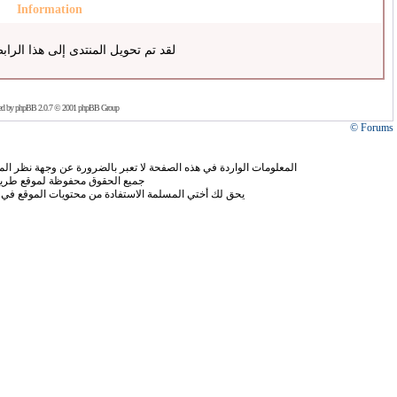
Information
لقد تم تحويل المنتدى إلى هذا الراب
ed by
phpBB
2.0.7 © 2001 phpBB Group
Forums ©
المعلومات الواردة في هذه الصفحة لا تعبر بالضرورة عن وجهة نظر الموق
جميع الحقوق محفوظة لموقع طريق
يحق لك أختي المسلمة الاستفادة من محتويات الموقع في 