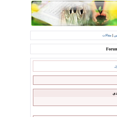
ين
||
مقالات
ل
دى