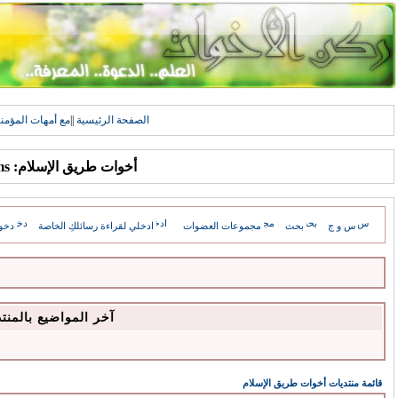
الصفحة الرئيسية
||
مع أمهات المؤمن
أخوات طريق الإسلام: Forums
س و ج
بحث
مجموعات العضوات
ادخلي لقراءة رسائلكِ الخاصة
دخو
آخر المواضيع بالمنت
قائمة منتديات أخوات طريق الإسلام