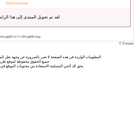
Information
لقد تم تحويل المنتدى إلى هذا الراب
ed by
phpBB
2.0.7 © 2001 phpBB Group
Forums ©
المعلومات الواردة في هذه الصفحة لا تعبر بالضرورة عن وجهة نظر الموق
جميع الحقوق محفوظة لموقع طريق
يحق لك أختي المسلمة الاستفادة من محتويات الموقع في 