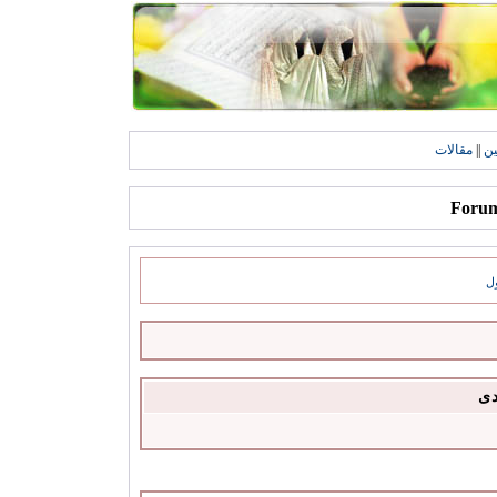
ين
||
مقالات
ل
دى