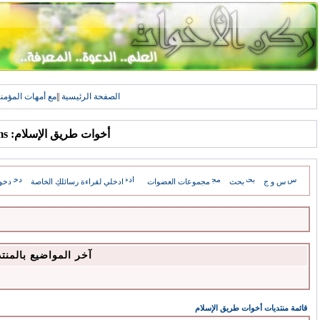
الصفحة الرئيسية
||
مع أمهات المؤمن
أخوات طريق الإسلام: Forums
س و ج
بحث
مجموعات العضوات
ادخلي لقراءة رسائلكِ الخاصة
دخو
آخر المواضيع بالمنت
قائمة منتديات أخوات طريق الإسلام