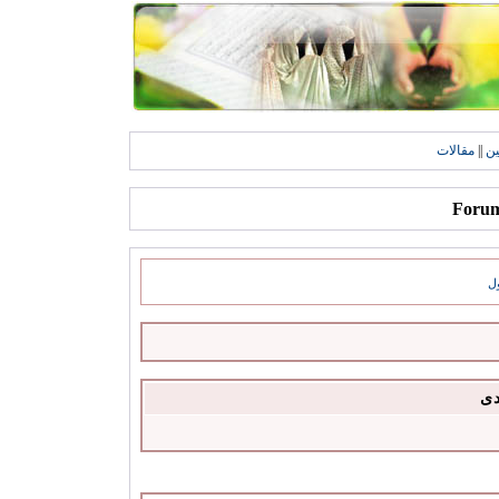
ين
||
مقالات
ل
دى