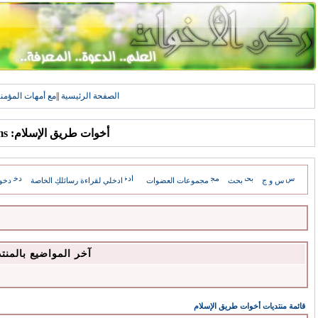
الصفحة الرئيسية
||
مع أمهات المؤمن
أخوات طريق الإسلام: Forums
س و ج
بحث
مجموعات العضوات
ادخلي لقراءة رسائلكِ الخاصة
دخو
آخر المواضيع بالمنت
قائمة منتديات أخوات طريق الإسلام