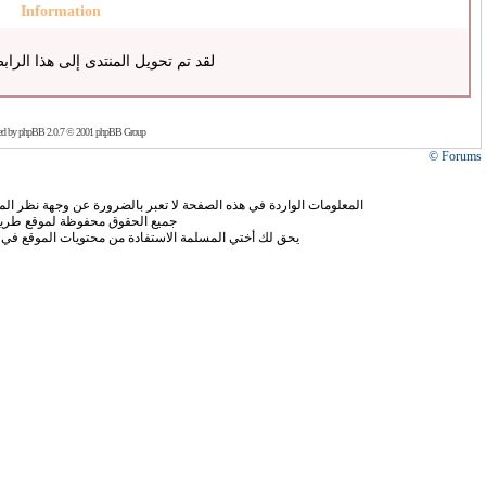
Information
لقد تم تحويل المنتدى إلى هذا الراب
ed by
phpBB
2.0.7 © 2001 phpBB Group
Forums ©
المعلومات الواردة في هذه الصفحة لا تعبر بالضرورة عن وجهة نظر الموق
جميع الحقوق محفوظة لموقع طريق
يحق لك أختي المسلمة الاستفادة من محتويات الموقع في 