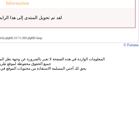
Information
لقد تم تحويل المنتدى إلى هذا الراب
ed by
phpBB
2.0.7 © 2001 phpBB Group
Forums ©
المعلومات الواردة في هذه الصفحة لا تعبر بالضرورة عن وجهة نظر الموق
جميع الحقوق محفوظة لموقع طريق
يحق لك أختي المسلمة الاستفادة من محتويات الموقع في 