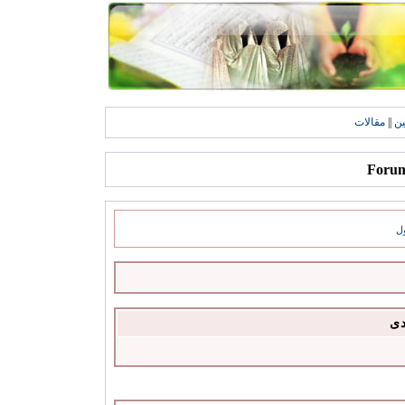
ين
||
مقالات
ل
دى