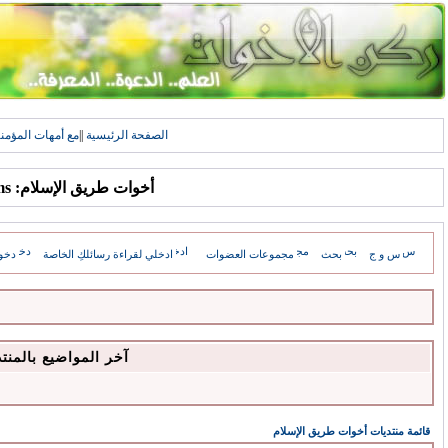
الصفحة الرئيسية
||
مع أمهات المؤمن
أخوات طريق الإسلام: Forums
س و ج
بحث
مجموعات العضوات
ادخلي لقراءة رسائلكِ الخاصة
دخو
آخر المواضيع بالمنت
قائمة منتديات أخوات طريق الإسلام