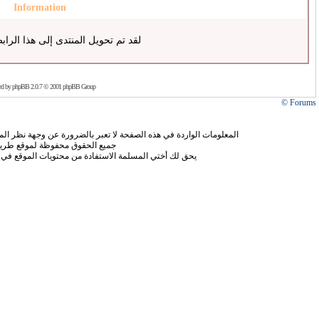
Information
لقد تم تحويل المنتدى إلى هذا الراب
ed by
phpBB
2.0.7 © 2001 phpBB Group
Forums ©
المعلومات الواردة في هذه الصفحة لا تعبر بالضرورة عن وجهة نظر الموق
جميع الحقوق محفوظة لموقع طريق
يحق لك أختي المسلمة الاستفادة من محتويات الموقع في 