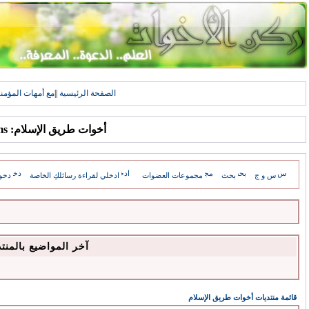
الصفحة الرئيسية
||
مع أمهات المؤمن
أخوات طريق الإسلام: Forums
س و ج
بحث
مجموعات العضوات
ادخلي لقراءة رسائلكِ الخاصة
دخو
آخر المواضيع بالمنت
قائمة منتديات أخوات طريق الإسلام