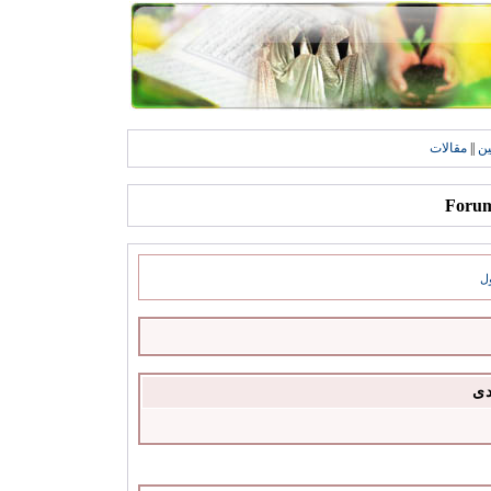
ين
||
مقالات
ل
دى