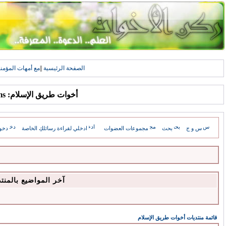
الصفحة الرئيسية
||
مع أمهات المؤمن
أخوات طريق الإسلام: Forums
س و ج
بحث
مجموعات العضوات
ادخلي لقراءة رسائلكِ الخاصة
دخو
آخر المواضيع بالمنت
قائمة منتديات أخوات طريق الإسلام