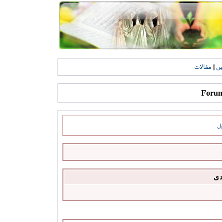
ين
||
مقالات
ل
دى