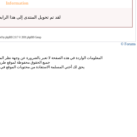
Information
لقد تم تحويل المنتدى إلى هذا الراب
ed by
phpBB
2.0.7 © 2001 phpBB Group
Forums ©
المعلومات الواردة في هذه الصفحة لا تعبر بالضرورة عن وجهة نظر الموق
جميع الحقوق محفوظة لموقع طريق
يحق لك أختي المسلمة الاستفادة من محتويات الموقع في 