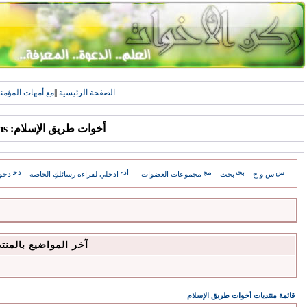
الصفحة الرئيسية
||
مع أمهات المؤمن
أخوات طريق الإسلام: Forums
س و ج
بحث
مجموعات العضوات
ادخلي لقراءة رسائلكِ الخاصة
دخو
آخر المواضيع بالمنت
قائمة منتديات أخوات طريق الإسلام