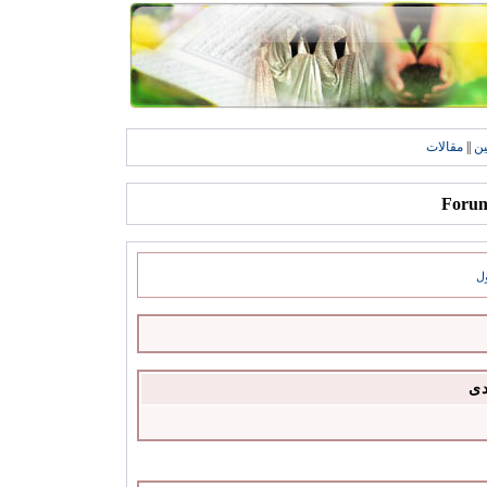
ين
||
مقالات
ل
دى