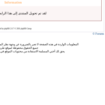
Information
لقد تم تحويل المنتدى إلى هذا الراب
ed by
phpBB
2.0.7 © 2001 phpBB Group
Forums ©
المعلومات الواردة في هذه الصفحة لا تعبر بالضرورة عن وجهة نظر الموق
جميع الحقوق محفوظة لموقع طريق
يحق لك أختي المسلمة الاستفادة من محتويات الموقع في 