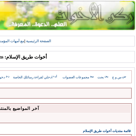
الصفحة الرئيسية
||
مع أمهات المؤمن
أخوات طريق الإسلام: Forums
س و ج
بحث
مجموعات العضوات
ادخلي لقراءة رسائلكِ الخاصة
دخو
آخر المواضيع بالمنت
قائمة منتديات أخوات طريق الإسلام