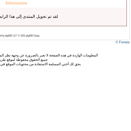
Information
لقد تم تحويل المنتدى إلى هذا الراب
ed by
phpBB
2.0.7 © 2001 phpBB Group
Forums ©
المعلومات الواردة في هذه الصفحة لا تعبر بالضرورة عن وجهة نظر الموق
جميع الحقوق محفوظة لموقع طريق
يحق لك أختي المسلمة الاستفادة من محتويات الموقع في 