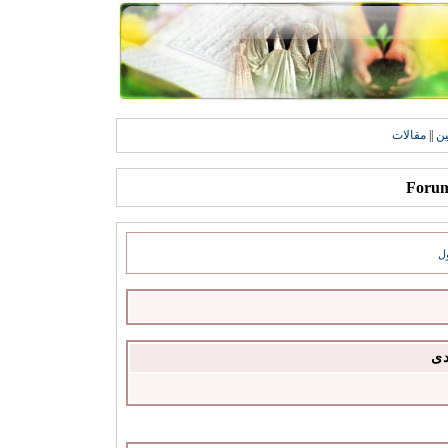
ين
||
مقالات
ل
دى