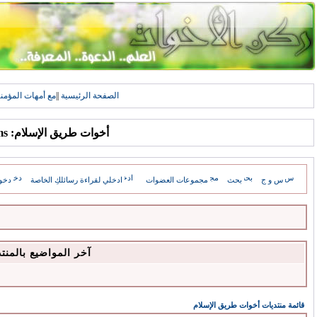
الصفحة الرئيسية
||
مع أمهات المؤمن
أخوات طريق الإسلام: Forums
س و ج
بحث
مجموعات العضوات
ادخلي لقراءة رسائلكِ الخاصة
دخو
آخر المواضيع بالمنت
قائمة منتديات أخوات طريق الإسلام