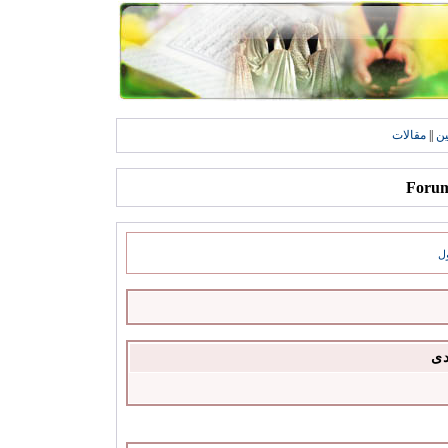
ين
||
مقالات
ل
دى