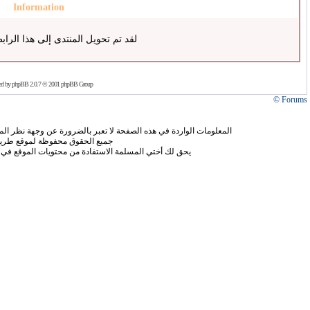
Information
لقد تم تحويل المنتدى إلى هذا الراب
ed by
phpBB
2.0.7 © 2001 phpBB Group
Forums ©
المعلومات الواردة في هذه الصفحة لا تعبر بالضرورة عن وجهة نظر الموق
جميع الحقوق محفوظة لموقع طريق
يحق لك أختي المسلمة الاستفادة من محتويات الموقع في 