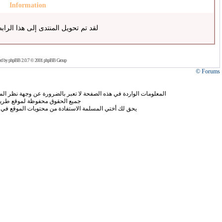
Information
لقد تم تحويل المنتدى إلى هذا الراب
ed by
phpBB
2.0.7 © 2001 phpBB Group
Forums ©
المعلومات الواردة في هذه الصفحة لا تعبر بالضرورة عن وجهة نظر الموق
جميع الحقوق محفوظة لموقع طريق
يحق لك أختي المسلمة الاستفادة من محتويات الموقع في 