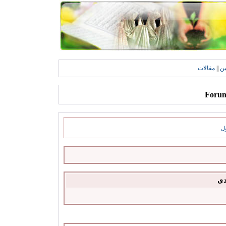
ين
||
مقالات
ل
دى