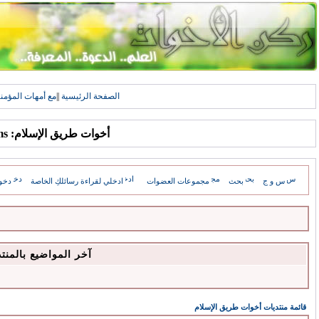
الصفحة الرئيسية
||
مع أمهات المؤمن
أخوات طريق الإسلام: Forums
س و ج
بحث
مجموعات العضوات
ادخلي لقراءة رسائلكِ الخاصة
دخو
آخر المواضيع بالمنت
قائمة منتديات أخوات طريق الإسلام