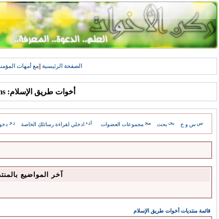
الصفحة الرئيسية
||
مع أمهات المؤمن
أخوات طريق الإسلام: Forums
س و ج
بحث
مجموعات العضوات
ادخلي لقراءة رسائلكِ الخاصة
دخو
آخر المواضيع بالمنت
قائمة منتديات أخوات طريق الإسلام