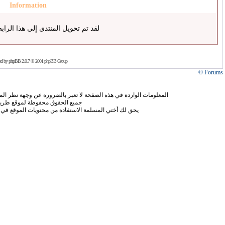
Information
لقد تم تحويل المنتدى إلى هذا الراب
ed by
phpBB
2.0.7 © 2001 phpBB Group
Forums ©
المعلومات الواردة في هذه الصفحة لا تعبر بالضرورة عن وجهة نظر الموق
جميع الحقوق محفوظة لموقع طريق
يحق لك أختي المسلمة الاستفادة من محتويات الموقع في 