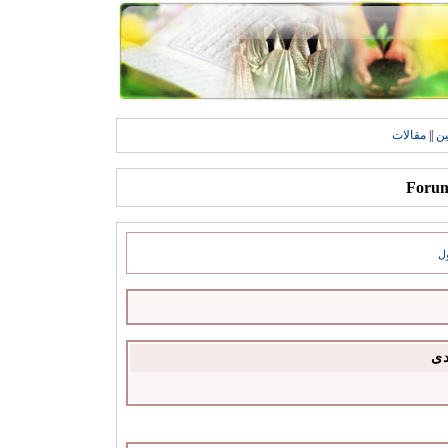
ين
||
مقالات
ل
دى