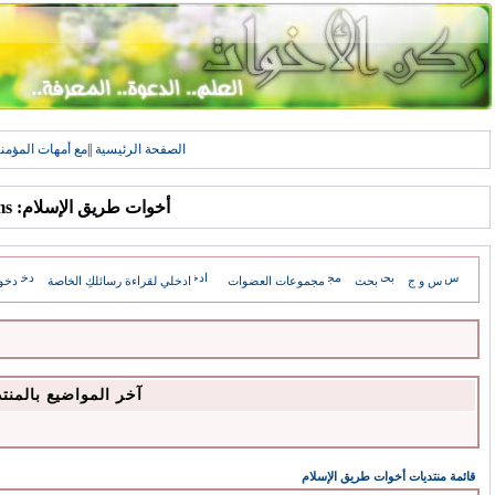
الصفحة الرئيسية
||
مع أمهات المؤمن
أخوات طريق الإسلام: Forums
س و ج
بحث
مجموعات العضوات
ادخلي لقراءة رسائلكِ الخاصة
دخو
آخر المواضيع بالمنت
قائمة منتديات أخوات طريق الإسلام