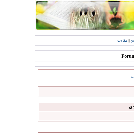
ين
||
مقالات
ل
دى