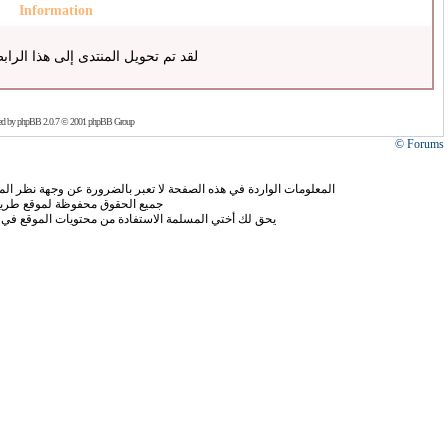
Information
لقد تم تحويل المنتدى إلى هذا الراب
ed by
phpBB
2.0.7 © 2001 phpBB Group
Forums ©
المعلومات الواردة في هذه الصفحة لا تعبر بالضرورة عن وجهة نظر الموق
جميع الحقوق محفوظة لموقع طريق
يحق لك أختي المسلمة الاستفادة من محتويات الموقع في 