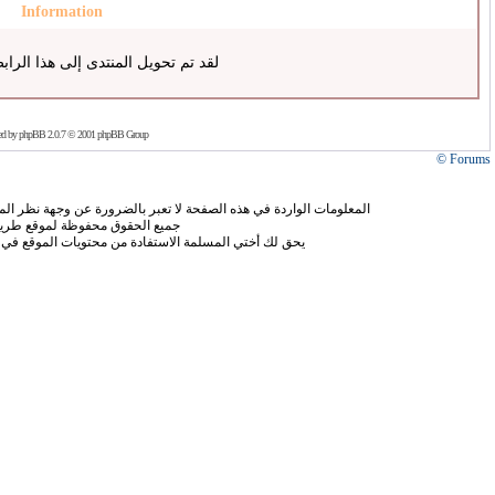
Information
لقد تم تحويل المنتدى إلى هذا الراب
ed by
phpBB
2.0.7 © 2001 phpBB Group
Forums ©
المعلومات الواردة في هذه الصفحة لا تعبر بالضرورة عن وجهة نظر الموق
جميع الحقوق محفوظة لموقع طريق
يحق لك أختي المسلمة الاستفادة من محتويات الموقع في 