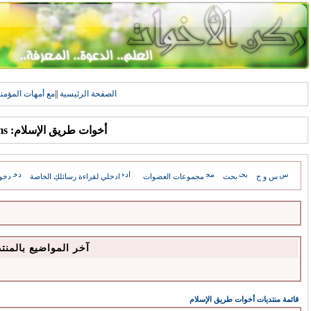
الصفحة الرئيسية
||
مع أمهات المؤمن
أخوات طريق الإسلام: Forums
س و ج
بحث
مجموعات العضوات
ادخلي لقراءة رسائلكِ الخاصة
دخو
آخر المواضيع بالمنت
قائمة منتديات أخوات طريق الإسلام