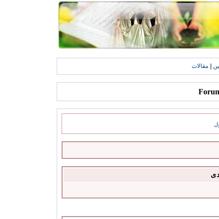
ين
||
مقالات
ل
دى