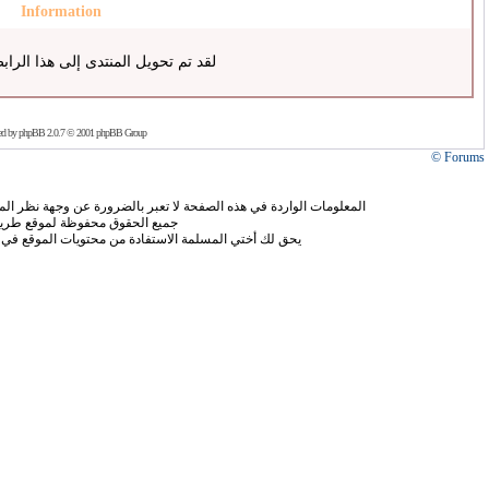
Information
لقد تم تحويل المنتدى إلى هذا الراب
ed by
phpBB
2.0.7 © 2001 phpBB Group
Forums ©
المعلومات الواردة في هذه الصفحة لا تعبر بالضرورة عن وجهة نظر الموق
جميع الحقوق محفوظة لموقع طريق
يحق لك أختي المسلمة الاستفادة من محتويات الموقع في 