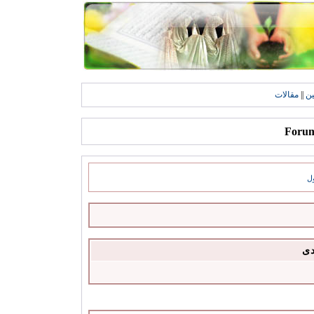
ين
||
مقالات
ل
دى