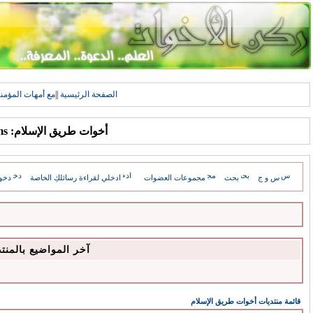
الصفحة الرئيسية
||
مع أمهات المؤمن
أخوات طريق الإسلام: Forums
س و ج
بحث
مجموعات العضوات
ادخلي لقراءة رسائلكِ الخاصة
دخو
آخر المواضيع بالمنت
قائمة منتديات أخوات طريق الإسلام