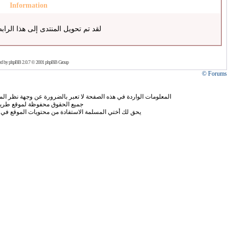
Information
لقد تم تحويل المنتدى إلى هذا الراب
ed by
phpBB
2.0.7 © 2001 phpBB Group
Forums ©
المعلومات الواردة في هذه الصفحة لا تعبر بالضرورة عن وجهة نظر الموق
جميع الحقوق محفوظة لموقع طريق
يحق لك أختي المسلمة الاستفادة من محتويات الموقع في 