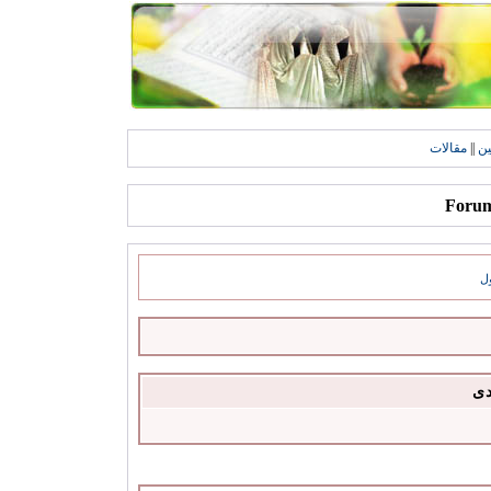
ين
||
مقالات
ل
دى