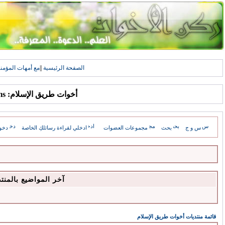
الصفحة الرئيسية
||
مع أمهات المؤمن
أخوات طريق الإسلام: Forums
س و ج
بحث
مجموعات العضوات
ادخلي لقراءة رسائلكِ الخاصة
دخو
آخر المواضيع بالمنت
قائمة منتديات أخوات طريق الإسلام