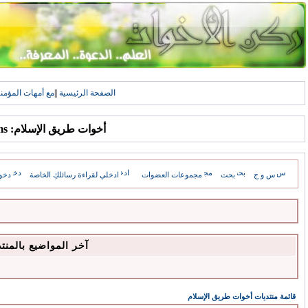
الصفحة الرئيسية
||
مع أمهات المؤمن
أخوات طريق الإسلام: Forums
س و ج
بحث
مجموعات العضوات
ادخلي لقراءة رسائلكِ الخاصة
دخو
آخر المواضيع بالمنت
قائمة منتديات أخوات طريق الإسلام