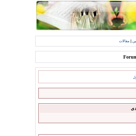
ين
||
مقالات
ل
دى