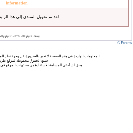
Information
لقد تم تحويل المنتدى إلى هذا الراب
ed by
phpBB
2.0.7 © 2001 phpBB Group
Forums ©
المعلومات الواردة في هذه الصفحة لا تعبر بالضرورة عن وجهة نظر الموق
جميع الحقوق محفوظة لموقع طريق
يحق لك أختي المسلمة الاستفادة من محتويات الموقع في 