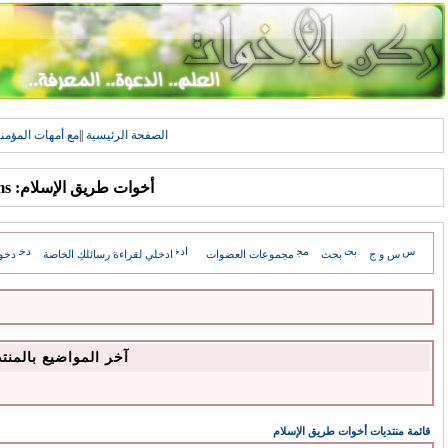
الصفحة الرئيسية
||
مع أمهات المؤمن
أخوات طريق الإسلام: Forums
س و ج
بحث
مجموعات العضوات
ادخلي لقراءة رسائلكِ الخاصة
دخو
آخر المواضيع بالمنت
قائمة منتديات أخوات طريق الإسلام