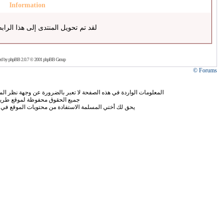
Information
لقد تم تحويل المنتدى إلى هذا الراب
ed by
phpBB
2.0.7 © 2001 phpBB Group
Forums ©
المعلومات الواردة في هذه الصفحة لا تعبر بالضرورة عن وجهة نظر الموق
جميع الحقوق محفوظة لموقع طريق
يحق لك أختي المسلمة الاستفادة من محتويات الموقع في 