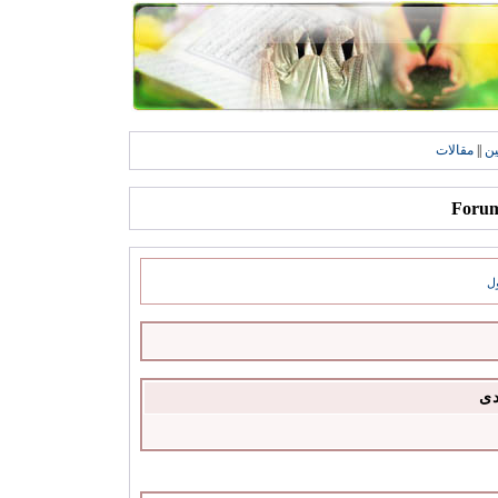
ين
||
مقالات
ل
دى