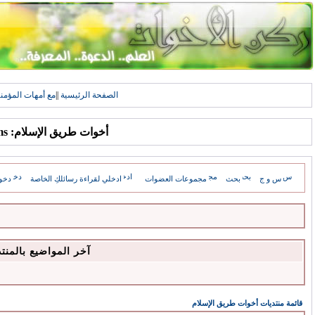
الصفحة الرئيسية
||
مع أمهات المؤمن
أخوات طريق الإسلام: Forums
س و ج
بحث
مجموعات العضوات
ادخلي لقراءة رسائلكِ الخاصة
دخو
آخر المواضيع بالمنت
قائمة منتديات أخوات طريق الإسلام