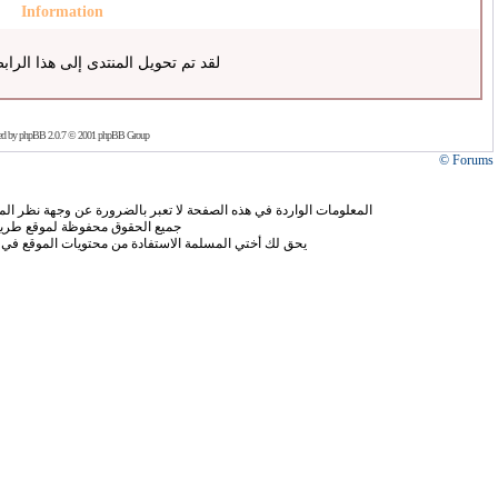
Information
لقد تم تحويل المنتدى إلى هذا الراب
ed by
phpBB
2.0.7 © 2001 phpBB Group
Forums ©
المعلومات الواردة في هذه الصفحة لا تعبر بالضرورة عن وجهة نظر الموق
جميع الحقوق محفوظة لموقع طريق
يحق لك أختي المسلمة الاستفادة من محتويات الموقع في 