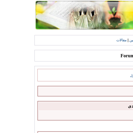
ين
||
مقالات
ل
دى