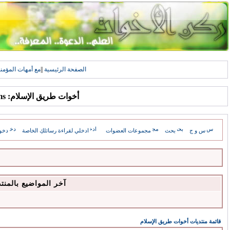
الصفحة الرئيسية
||
مع أمهات المؤمن
أخوات طريق الإسلام: Forums
س و ج
بحث
مجموعات العضوات
ادخلي لقراءة رسائلكِ الخاصة
دخو
آخر المواضيع بالمنت
قائمة منتديات أخوات طريق الإسلام