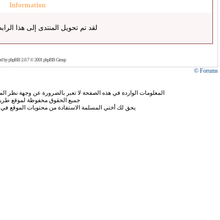
Information
لقد تم تحويل المنتدى إلى هذا الراب
ed by
phpBB
2.0.7 © 2001 phpBB Group
Forums ©
المعلومات الواردة في هذه الصفحة لا تعبر بالضرورة عن وجهة نظر الموق
جميع الحقوق محفوظة لموقع طريق
يحق لك أختي المسلمة الاستفادة من محتويات الموقع في 