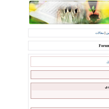
ين
||
مقالات
ل
دى