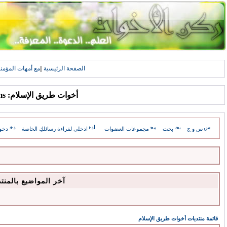
الصفحة الرئيسية
||
مع أمهات المؤمن
أخوات طريق الإسلام: Forums
س و ج
بحث
مجموعات العضوات
ادخلي لقراءة رسائلكِ الخاصة
دخو
آخر المواضيع بالمنت
قائمة منتديات أخوات طريق الإسلام