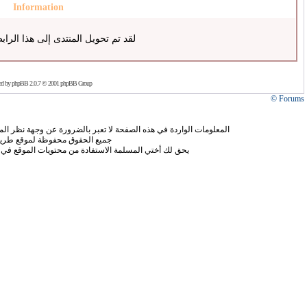
Information
لقد تم تحويل المنتدى إلى هذا الراب
ed by
phpBB
2.0.7 © 2001 phpBB Group
Forums ©
المعلومات الواردة في هذه الصفحة لا تعبر بالضرورة عن وجهة نظر الموق
جميع الحقوق محفوظة لموقع طريق
يحق لك أختي المسلمة الاستفادة من محتويات الموقع في 