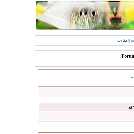
ين
||
مقالات
ل
دى