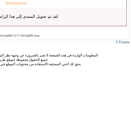
Information
لقد تم تحويل المنتدى إلى هذا الراب
ed by
phpBB
2.0.7 © 2001 phpBB Group
Forums ©
المعلومات الواردة في هذه الصفحة لا تعبر بالضرورة عن وجهة نظر الموق
جميع الحقوق محفوظة لموقع طريق
يحق لك أختي المسلمة الاستفادة من محتويات الموقع في 