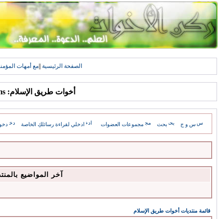
الصفحة الرئيسية
||
مع أمهات المؤمن
أخوات طريق الإسلام: Forums
س و ج
بحث
مجموعات العضوات
ادخلي لقراءة رسائلكِ الخاصة
دخو
آخر المواضيع بالمنت
قائمة منتديات أخوات طريق الإسلام