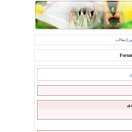
ين
||
مقالات
ل
دى