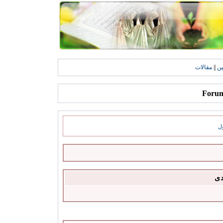
ين
||
مقالات
ل
دى