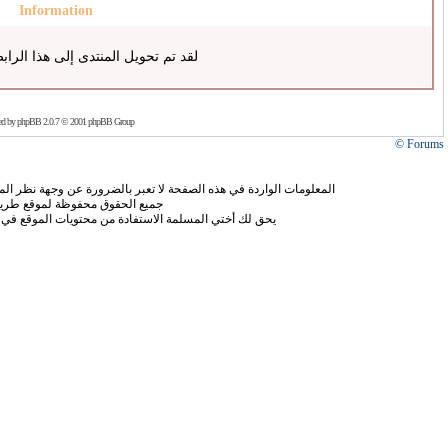
Information
لقد تم تحويل المنتدى إلى هذا الراب
ed by
phpBB
2.0.7 © 2001 phpBB Group
Forums ©
المعلومات الواردة في هذه الصفحة لا تعبر بالضرورة عن وجهة نظر الموق
جميع الحقوق محفوظة لموقع طريق
يحق لك أختي المسلمة الاستفادة من محتويات الموقع في 