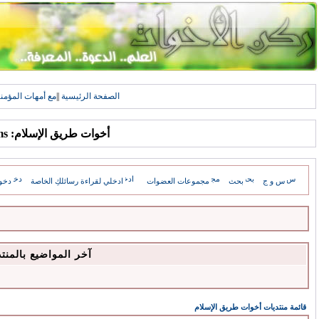
الصفحة الرئيسية
||
مع أمهات المؤمن
أخوات طريق الإسلام: Forums
س و ج
بحث
مجموعات العضوات
ادخلي لقراءة رسائلكِ الخاصة
دخو
آخر المواضيع بالمنت
قائمة منتديات أخوات طريق الإسلام