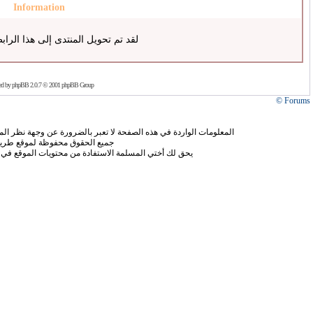
Information
لقد تم تحويل المنتدى إلى هذا الراب
ed by
phpBB
2.0.7 © 2001 phpBB Group
Forums ©
المعلومات الواردة في هذه الصفحة لا تعبر بالضرورة عن وجهة نظر الموق
جميع الحقوق محفوظة لموقع طريق
يحق لك أختي المسلمة الاستفادة من محتويات الموقع في 