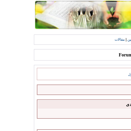
ين
||
مقالات
ل
دى