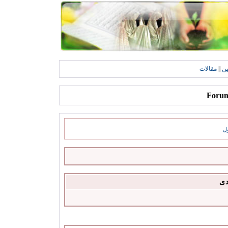
ين
||
مقالات
ل
دى