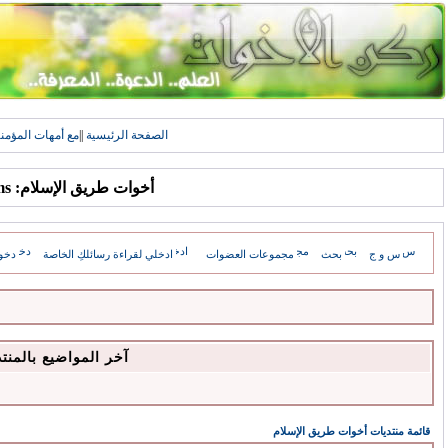
الصفحة الرئيسية
||
مع أمهات المؤمن
أخوات طريق الإسلام: Forums
س و ج
بحث
مجموعات العضوات
ادخلي لقراءة رسائلكِ الخاصة
دخو
آخر المواضيع بالمنت
قائمة منتديات أخوات طريق الإسلام