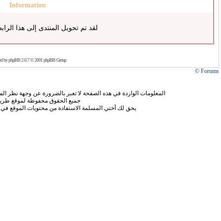
Information
لقد تم تحويل المنتدى إلى هذا الراب
ed by
phpBB
2.0.7 © 2001 phpBB Group
Forums ©
المعلومات الواردة في هذه الصفحة لا تعبر بالضرورة عن وجهة نظر الموق
جميع الحقوق محفوظة لموقع طريق
يحق لك أختي المسلمة الاستفادة من محتويات الموقع في 