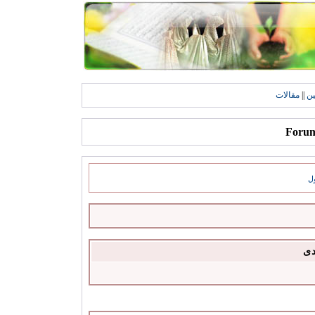
ين
||
مقالات
ل
دى