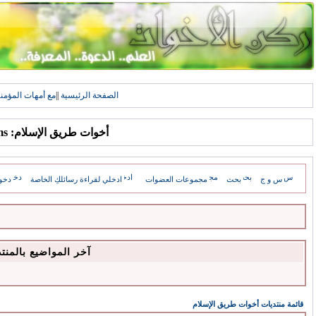
الصفحة الرئيسية
||
مع أمهات المؤمن
أخوات طريق الإسلام: Forums
س و ج
بحث
مجموعات العضوات
ادخلي لقراءة رسائلكِ الخاصة
دخو
آخر المواضيع بالمنت
قائمة منتديات أخوات طريق الإسلام