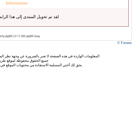
Information
لقد تم تحويل المنتدى إلى هذا الراب
ed by
phpBB
2.0.7 © 2001 phpBB Group
Forums ©
المعلومات الواردة في هذه الصفحة لا تعبر بالضرورة عن وجهة نظر الموق
جميع الحقوق محفوظة لموقع طريق
يحق لك أختي المسلمة الاستفادة من محتويات الموقع في 