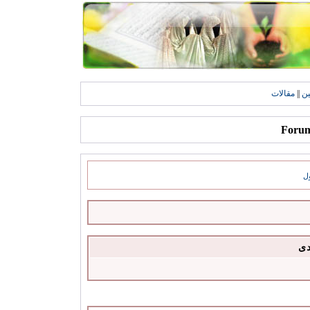
ين
||
مقالات
ل
دى