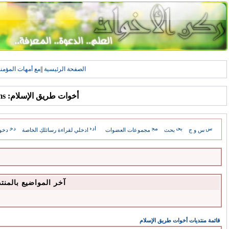
الصفحة الرئيسية
||
مع أمهات المؤمن
أخوات طريق الإسلام: Forums
س و ج
بحث
مجموعات العضوات
ادخلي لقراءة رسائلكِ الخاصة
دخو
آخر المواضيع بالمنت
قائمة منتديات أخوات طريق الإسلام