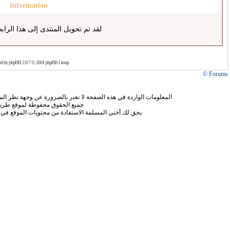
Information
لقد تم تحويل المنتدى إلى هذا الراب
ed by
phpBB
2.0.7 © 2001 phpBB Group
Forums ©
المعلومات الواردة في هذه الصفحة لا تعبر بالضرورة عن وجهة نظر الموق
جميع الحقوق محفوظة لموقع طريق
يحق لك أختي المسلمة الاستفادة من محتويات الموقع في 