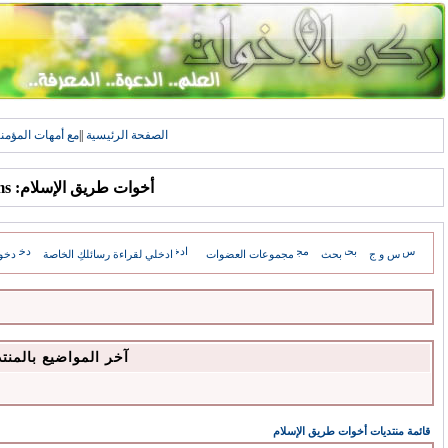
الصفحة الرئيسية
||
مع أمهات المؤمن
أخوات طريق الإسلام: Forums
س و ج
بحث
مجموعات العضوات
ادخلي لقراءة رسائلكِ الخاصة
دخو
آخر المواضيع بالمنت
قائمة منتديات أخوات طريق الإسلام