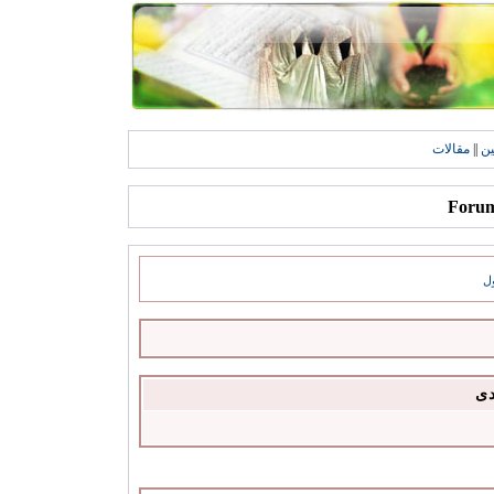
ين
||
مقالات
ل
دى