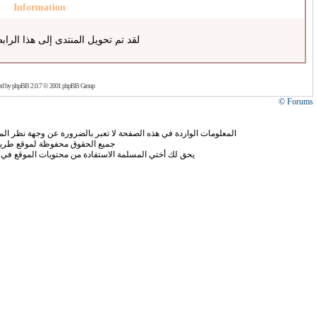
Information
لقد تم تحويل المنتدى إلى هذا الراب
ed by
phpBB
2.0.7 © 2001 phpBB Group
Forums ©
المعلومات الواردة في هذه الصفحة لا تعبر بالضرورة عن وجهة نظر الموق
جميع الحقوق محفوظة لموقع طريق
يحق لك أختي المسلمة الاستفادة من محتويات الموقع في 