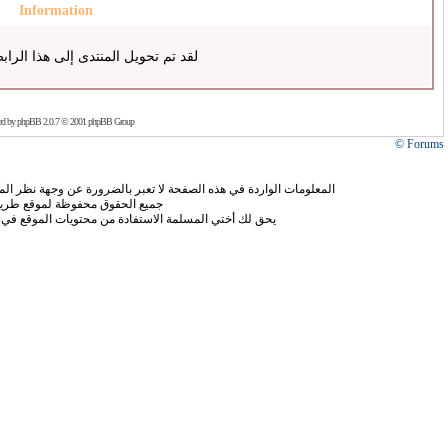
Information
لقد تم تحويل المنتدى إلى هذا الراب
ed by
phpBB
2.0.7 © 2001 phpBB Group
Forums ©
المعلومات الواردة في هذه الصفحة لا تعبر بالضرورة عن وجهة نظر الموق
جميع الحقوق محفوظة لموقع طريق
يحق لك أختي المسلمة الاستفادة من محتويات الموقع في 