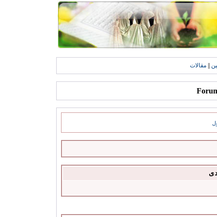
ين
||
مقالات
ل
دى