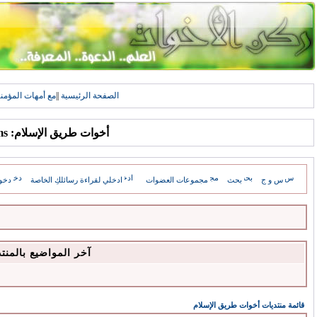
الصفحة الرئيسية
||
مع أمهات المؤمن
أخوات طريق الإسلام: Forums
س و ج
بحث
مجموعات العضوات
ادخلي لقراءة رسائلكِ الخاصة
دخو
آخر المواضيع بالمنت
قائمة منتديات أخوات طريق الإسلام