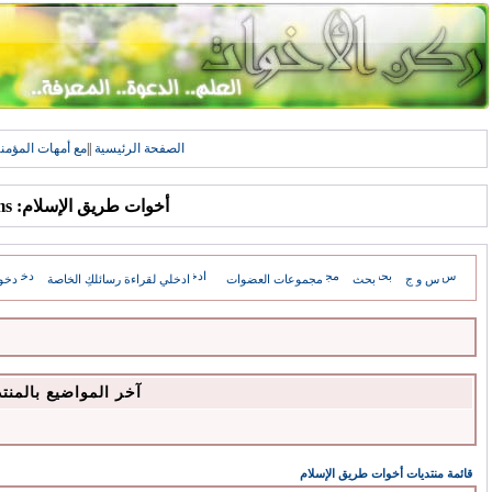
الصفحة الرئيسية
||
مع أمهات المؤمن
أخوات طريق الإسلام: Forums
س و ج
بحث
مجموعات العضوات
ادخلي لقراءة رسائلكِ الخاصة
دخو
آخر المواضيع بالمنت
قائمة منتديات أخوات طريق الإسلام