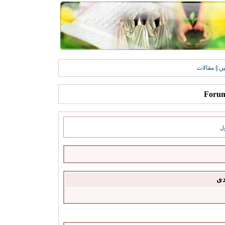
ين
||
مقالات
ل
دى