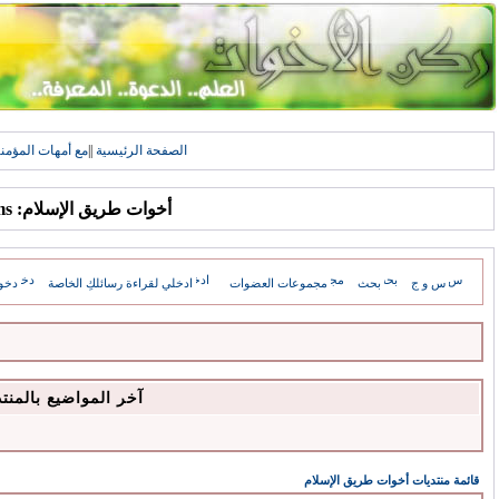
الصفحة الرئيسية
||
مع أمهات المؤمن
أخوات طريق الإسلام: Forums
س و ج
بحث
مجموعات العضوات
ادخلي لقراءة رسائلكِ الخاصة
دخو
آخر المواضيع بالمنت
قائمة منتديات أخوات طريق الإسلام