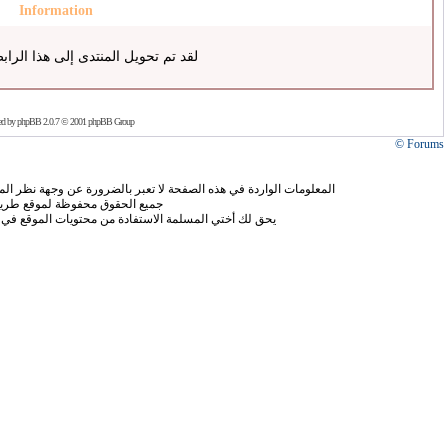
Information
لقد تم تحويل المنتدى إلى هذا الراب
ed by
phpBB
2.0.7 © 2001 phpBB Group
Forums ©
المعلومات الواردة في هذه الصفحة لا تعبر بالضرورة عن وجهة نظر الموق
جميع الحقوق محفوظة لموقع طريق
يحق لك أختي المسلمة الاستفادة من محتويات الموقع في 