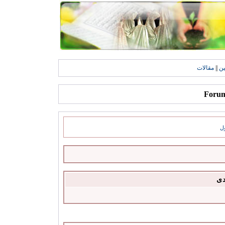
ين
||
مقالات
ل
دى