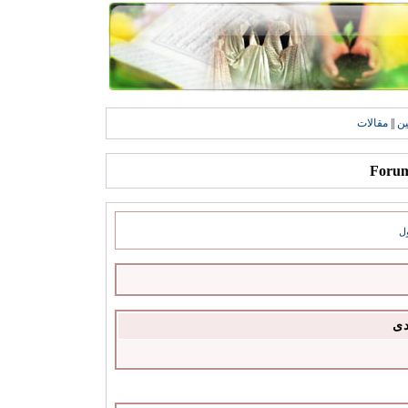
ين
||
مقالات
ل
دى