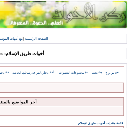
الصفحة الرئيسية
||
مع أمهات المؤمن
أخوات طريق الإسلام: Forums
س و ج
بحث
مجموعات العضوات
ادخلي لقراءة رسائلكِ الخاصة
دخو
آخر المواضيع بالمنت
قائمة منتديات أخوات طريق الإسلام