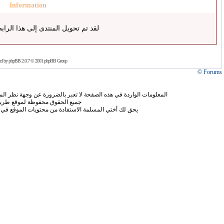
Information
لقد تم تحويل المنتدى إلى هذا الراب
ed by
phpBB
2.0.7 © 2001 phpBB Group
Forums ©
المعلومات الواردة في هذه الصفحة لا تعبر بالضرورة عن وجهة نظر الموق
جميع الحقوق محفوظة لموقع طريق
يحق لك أختي المسلمة الاستفادة من محتويات الموقع في 