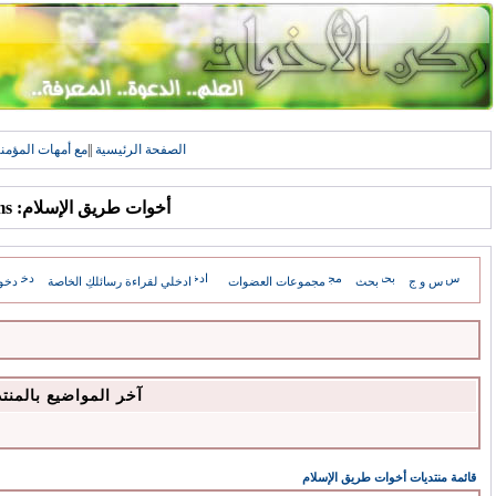
الصفحة الرئيسية
||
مع أمهات المؤمن
أخوات طريق الإسلام: Forums
س و ج
بحث
مجموعات العضوات
ادخلي لقراءة رسائلكِ الخاصة
دخو
آخر المواضيع بالمنت
قائمة منتديات أخوات طريق الإسلام