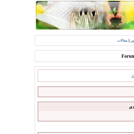
ين
||
مقالات
ل
دى