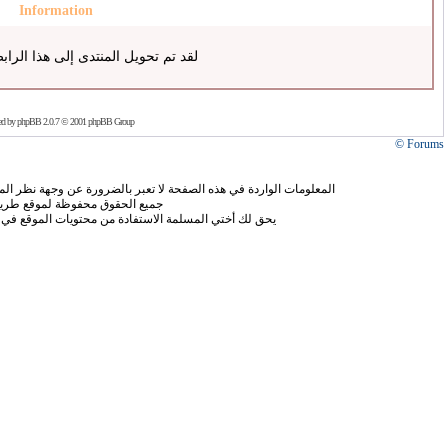
Information
لقد تم تحويل المنتدى إلى هذا الراب
ed by
phpBB
2.0.7 © 2001 phpBB Group
Forums ©
المعلومات الواردة في هذه الصفحة لا تعبر بالضرورة عن وجهة نظر الموق
جميع الحقوق محفوظة لموقع طريق
يحق لك أختي المسلمة الاستفادة من محتويات الموقع في 