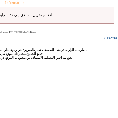
Information
لقد تم تحويل المنتدى إلى هذا الراب
ed by
phpBB
2.0.7 © 2001 phpBB Group
Forums ©
المعلومات الواردة في هذه الصفحة لا تعبر بالضرورة عن وجهة نظر الموق
جميع الحقوق محفوظة لموقع طريق
يحق لك أختي المسلمة الاستفادة من محتويات الموقع في 