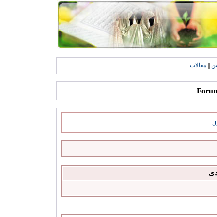
ين
||
مقالات
ل
دى