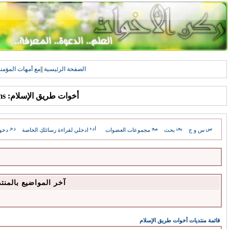
الصفحة الرئيسية
||
مع أمهات المؤمن
أخوات طريق الإسلام: Forums
س و ج
بحث
مجموعات العضوات
ادخلي لقراءة رسائلكِ الخاصة
دخو
آخر المواضيع بالمنت
قائمة منتديات أخوات طريق الإسلام