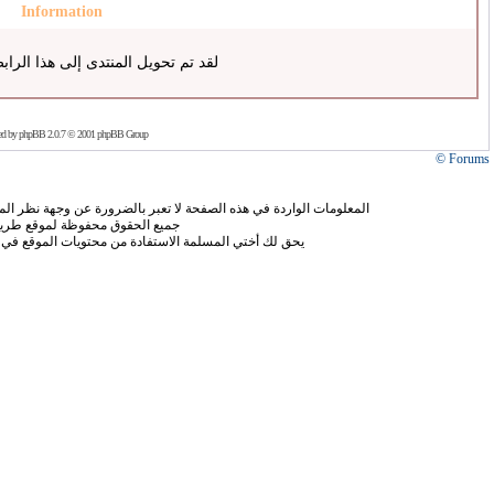
Information
لقد تم تحويل المنتدى إلى هذا الراب
ed by
phpBB
2.0.7 © 2001 phpBB Group
Forums ©
المعلومات الواردة في هذه الصفحة لا تعبر بالضرورة عن وجهة نظر الموق
جميع الحقوق محفوظة لموقع طريق
يحق لك أختي المسلمة الاستفادة من محتويات الموقع في 