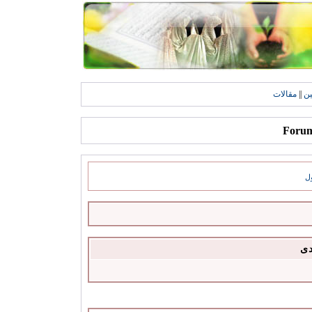
ين
||
مقالات
ل
دى