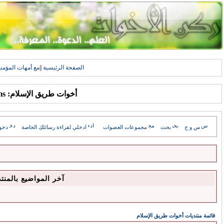
الصفحة الرئيسية
||
مع أمهات المؤمن
أخوات طريق الإسلام: Forums
س و ج
بحث
مجموعات العضوات
ادخلي لقراءة رسائلكِ الخاصة
دخو
آخر المواضيع بالمنت
قائمة منتديات أخوات طريق الإسلام