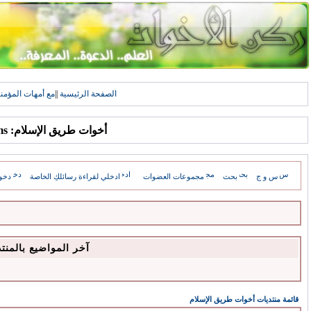
الصفحة الرئيسية
||
مع أمهات المؤمن
أخوات طريق الإسلام: Forums
س و ج
بحث
مجموعات العضوات
ادخلي لقراءة رسائلكِ الخاصة
دخو
آخر المواضيع بالمنت
قائمة منتديات أخوات طريق الإسلام