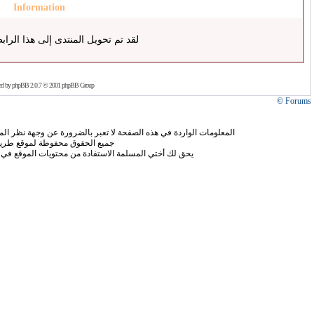
Information
لقد تم تحويل المنتدى إلى هذا الراب
ed by
phpBB
2.0.7 © 2001 phpBB Group
Forums ©
المعلومات الواردة في هذه الصفحة لا تعبر بالضرورة عن وجهة نظر الموق
جميع الحقوق محفوظة لموقع طريق
يحق لك أختي المسلمة الاستفادة من محتويات الموقع في 