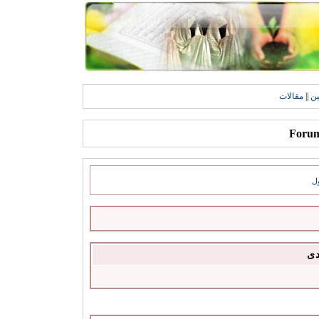
ين
||
مقالات
ل
دى