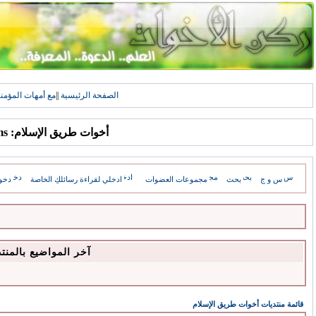
الصفحة الرئيسية
||
مع أمهات المؤمن
أخوات طريق الإسلام: Forums
س و ج
بحث
مجموعات العضوات
ادخلي لقراءة رسائلكِ الخاصة
دخو
آخر المواضيع بالمنت
قائمة منتديات أخوات طريق الإسلام