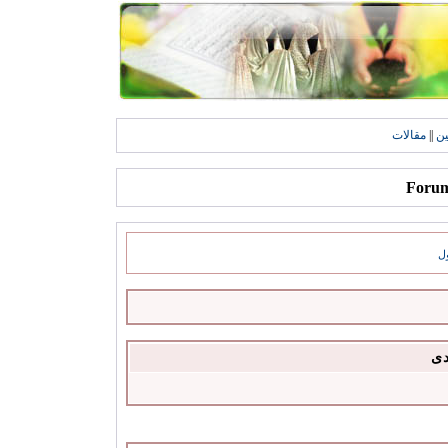
ين
||
مقالات
ل
دى