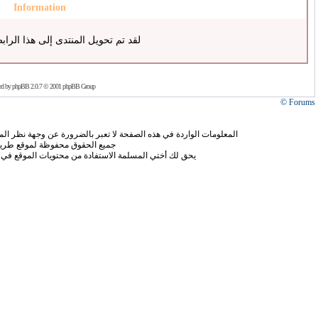
Information
لقد تم تحويل المنتدى إلى هذا الراب
ed by
phpBB
2.0.7 © 2001 phpBB Group
Forums ©
المعلومات الواردة في هذه الصفحة لا تعبر بالضرورة عن وجهة نظر الموق
جميع الحقوق محفوظة لموقع طريق
يحق لك أختي المسلمة الاستفادة من محتويات الموقع في 