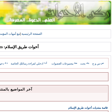
الصفحة الرئيسية
||
مع أمهات المؤمن
أخوات طريق الإسلام: Forums
س و ج
بحث
مجموعات العضوات
ادخلي لقراءة رسائلكِ الخاصة
دخو
آخر المواضيع بالمنت
قائمة منتديات أخوات طريق الإسلام