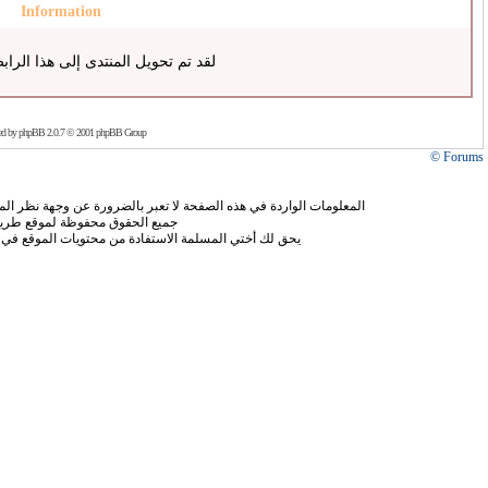
Information
لقد تم تحويل المنتدى إلى هذا الراب
ed by
phpBB
2.0.7 © 2001 phpBB Group
Forums ©
المعلومات الواردة في هذه الصفحة لا تعبر بالضرورة عن وجهة نظر الموق
جميع الحقوق محفوظة لموقع طريق
يحق لك أختي المسلمة الاستفادة من محتويات الموقع في 