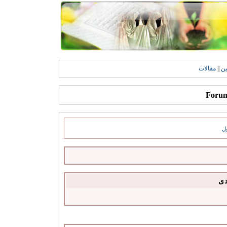
ين
||
مقالات
ل
دى